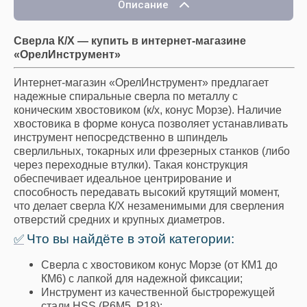
Описание
Сверла К/Х — купить в интернет-магазине
«ОрелИнструмент»
Интернет-магазин «ОрелИнструмент» предлагает
надежные спиральные сверла по металлу с
коническим хвостовиком (к/х, конус Морзе). Наличие
хвостовика в форме конуса позволяет устанавливать
инструмент непосредственно в шпиндель
сверлильных, токарных или фрезерных станков (либо
через переходные втулки). Такая конструкция
обеспечивает идеальное центрирование и
способность передавать высокий крутящий момент,
что делает сверла К/Х незаменимыми для сверления
отверстий средних и крупных диаметров.
Что вы найдёте в этой категории:
✅
Сверла с хвостовиком конус Морзе (от КМ1 до
КМ6) с лапкой для надежной фиксации;
Инструмент из качественной быстрорежущей
стали HSS (Р6М5, Р18);