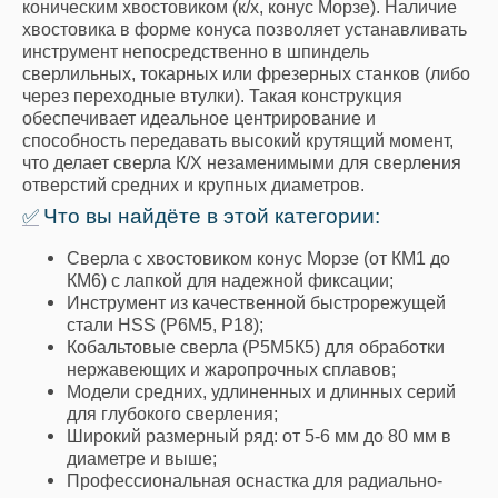
коническим хвостовиком (к/х, конус Морзе). Наличие
хвостовика в форме конуса позволяет устанавливать
инструмент непосредственно в шпиндель
сверлильных, токарных или фрезерных станков (либо
через переходные втулки). Такая конструкция
обеспечивает идеальное центрирование и
способность передавать высокий крутящий момент,
что делает сверла К/Х незаменимыми для сверления
отверстий средних и крупных диаметров.
Что вы найдёте в этой категории:
✅
Сверла с хвостовиком конус Морзе (от КМ1 до
КМ6) с лапкой для надежной фиксации;
Инструмент из качественной быстрорежущей
стали HSS (Р6М5, Р18);
Кобальтовые сверла (Р5М5К5) для обработки
нержавеющих и жаропрочных сплавов;
Модели средних, удлиненных и длинных серий
для глубокого сверления;
Широкий размерный ряд: от 5-6 мм до 80 мм в
диаметре и выше;
Профессиональная оснастка для радиально-