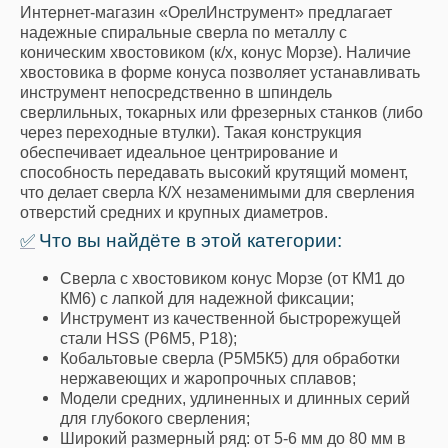
Интернет-магазин «ОрелИнструмент» предлагает
надежные спиральные сверла по металлу с
коническим хвостовиком (к/х, конус Морзе). Наличие
хвостовика в форме конуса позволяет устанавливать
инструмент непосредственно в шпиндель
сверлильных, токарных или фрезерных станков (либо
через переходные втулки). Такая конструкция
обеспечивает идеальное центрирование и
способность передавать высокий крутящий момент,
что делает сверла К/Х незаменимыми для сверления
отверстий средних и крупных диаметров.
Что вы найдёте в этой категории:
✅
Сверла с хвостовиком конус Морзе (от КМ1 до
КМ6) с лапкой для надежной фиксации;
Инструмент из качественной быстрорежущей
стали HSS (Р6М5, Р18);
Кобальтовые сверла (Р5М5К5) для обработки
нержавеющих и жаропрочных сплавов;
Модели средних, удлиненных и длинных серий
для глубокого сверления;
Широкий размерный ряд: от 5-6 мм до 80 мм в