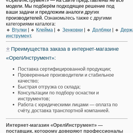
«ОрелИнструмент» — на сайте представлены не все
модели. Мы подберём подходящее решение под
ваши задачи и предложим аналоги других
производителей.
Ознакомьтесь также с другими
категориями каталога:
🔹
Втулки
|
🔹
Клейма
|
🔹
Зенковки
|
🔹
Долбяки
|
🔹
Держ
инструмент
.
⭐
Преимущества заказа в интернет-магазине
«ОрелИнструмент»:
Поставка сертифицированной продукции;
Проверенные производители и стабильное
качество;
Быстрая отгрузка со склада;
Консультации по подбору оснастки и
инструментов;
Работа с юридическими лицами — оплата по
счёту, доставка транспортной компанией.
Интернет-магазин «ОрелИнструмент» —
поставщик, которому доверяют профессионалы