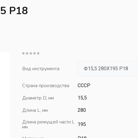
Фрезы
С
95 Р18
Фрезы с механическим креплением
С
С
Ножи вставные для трехсторонних фрез
С
Ножи вставные для трехсторонних фрез 45 градусов
С
Ножи вставные для трехсторонних фрез 60 градусов
С
Ножи вставные для трехсторонних фрез 90 градусов
С
Фрезы концевые к/х с механическим креплением
Вид инструмента
С
Фрезы торцевые к/х с механическим креплением
Фрезы торцевые насадные с механическим креплением
И
Страна производства
СССР
Фрезы торцевые насадные со вставными ножами
М
Диаметр D, мм
15,5
Фрезы трехсторонние с МКП из т.с. (вертолет)
Длина L, мм
280
Фрезы трехсторонние со вставными ножами
П
Длина режущей части l,
П
Борфрезы
195
мм
Борфрезы конические
Р