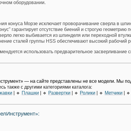
очном оборудовании.
Фрезы ТС импорт ц/х
Фрезы торцово-цилиндрические ("кукурузы") и
цилиндрические насадные
я конуса Морзе исключает проворачивание сверла в шпин
онус" гарантирует отсутствие биений и строгую геометрию 
Фрезы цилиндрические
верло легко выбивается из шпинделя или переходной втулк
нение сталей группы HSS обеспечивают высокий рабочий р
Фрезы концевые и шпоночные
мендуется использовать предварительное засверливание 
Фрезы шпоночные к/х
Фрезы шпоночные ц/х
Фрезы концевые к/х
струмент» — на сайте представлены не все модели. Мы п
Фрезы концевые ц/х
сь также с другими категориями каталога:
жавки
|
🔹
Плашки
|
🔹
Развертки
|
🔹
Ролики
|
🔹
Метчики
|
🔹
релИнструмент»: