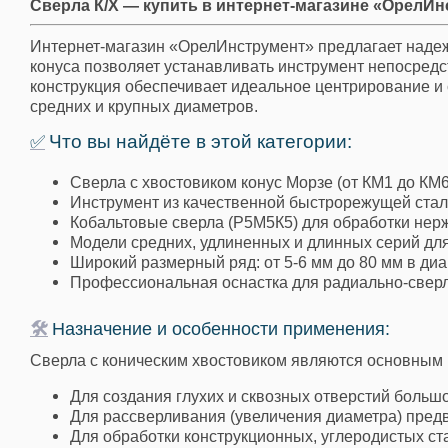
Сверла К/Х — купить в интернет-магазине «ОрелИ
Метчики машинно-ручные конические
Метчики машинно-ручные однопроходные
Интернет-магазин «ОрелИнструмент» предлагает надежн
конуса позволяет устанавливать инструмент непосредс
Метчики машинно-ручные однопроходные левые
конструкция обеспечивает идеальное центрирование и 
Метчики машинно-ручные трубные
средних и крупных диаметров.
Метчики машинно-ручные трубные левые
Что вы найдёте в этой категории:
✅
Метчики машинно-ручные трубные конические
Сверла с хвостовиком конус Морзе (от КМ1 до КМ6
Метчики гаечные прямой хвостовик
Инструмент из качественной быстрорежущей стал
Кобальтовые сверла (Р5М5К5) для обработки не
Метчики гаечные прямой хвостовик левые
Модели средних, удлиненных и длинных серий для
Широкий размерный ряд: от 5-6 мм до 80 мм в ди
Метчики гаечные изогнутый хвостовик
Профессиональная оснастка для радиально-сверл
Метчики гаечные изогнутый хвостовик левые
🛠
Назначение и особенности применения:
Метчики трапецеидальные
Сверла с коническим хвостовиком являются основным
Метчики трапецеидальные левые
Метчики импортные
Для создания глухих и сквозных отверстий больш
Для рассверливания (увеличения диаметра) пред
Метчики ручные (слесарные)
Для обработки конструкционных, углеродистых стал