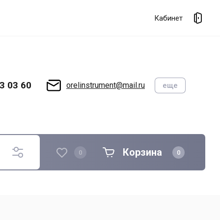
Кабинет
3 03 60
orelinstrument@mail.ru
еще
Корзина
0
0