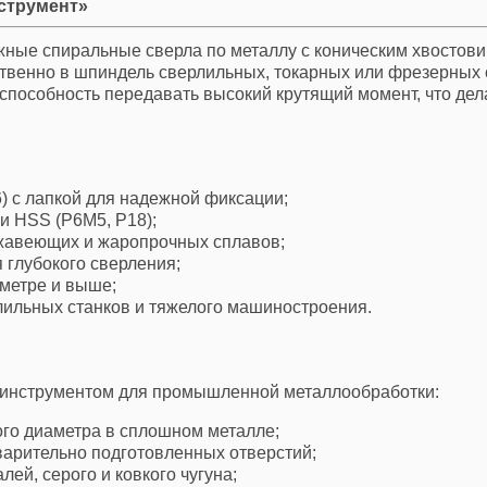
нструмент»
Фрезы резьбовые
ые спиральные сверла по металлу с коническим хвостовико
Фрезы трехсторонние к/з
твенно в шпиндель сверлильных, токарных или фрезерных с
способность передавать высокий крутящий момент, что де
Фрезы трехсторонние п/з
Фрезы зубонарезные
Фрезы дисковые модульные
) с лапкой для надежной фиксации;
и HSS (Р6М5, Р18);
Фрезы для нарезания зубьев звездочек
ржавеющих и жаропрочных сплавов;
Фрезы червячные
 глубокого сверления;
аметре и выше;
Фрезы червячные для шлицевых валов
ильных станков и тяжелого машиностроения.
Фрезы для обработки Т-образных пазов и сегментных
шпонок
 инструментом для промышленной металлообработки:
Фрезы для сегментных шпонок
ого диаметра в сплошном металле;
Фрезы Т-образные
варительно подготовленных отверстий;
Фрезы торцевые эльбор
ей, серого и ковкого чугуна;