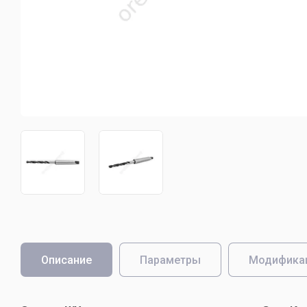
Зенкер Ц/Х
Долбяки зубонарезные
Долбяки дисковые 20 градусов
Долбяки дисковые 30 градусов
Долбяки хвостовые 20 градусов
Долбяки хвостовые 30 градусов
Долбяки чашечные 20 градусов
Долбяки чашечные 30 градусов
Метчики
Метчики машинно-ручные дюймовые
Метчики машинно-ручные дюймовые левые
Описание
Параметры
Модифика
Метчики машинно-ручные комплектные
Метчики машинно-ручные комплектные левые