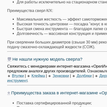
Для работы исключительно на стационарном стан
Плашки
Преимущества сверл К/Х:
Плашки правые
Максимальная жесткость — эффект самоторможени
Плашки левые
Высокая точность центровки — посадка "конус в к
Быстрая смена инструмента — благодаря лапке с
Развертки
Долговечность — массивная конструкция и приме
При сверлении больших диаметров (свыше 30 мм) реко
Развертки конические
подачу смазочно-охлаждающей жидкости (СОЖ).
Развертки конусные
Развертки котельные
💬
Не нашли нужную модель сверла?
Развертки машинные
Свяжитесь с менеджерами интернет-магазина «ОрелИн
предложим аналоги других производителей.
Ознакомьте
Развертки насадные
🔹
Втулки
|
🔹
Клейма
|
🔹
Зенковки
|
🔹
Долбяки
|
🔹
Дер
Развертки насадные со вставными ножами
инструмент
.
Развертки разжимные
⭐
Преимущества заказа в интернет-магазине «О
Развертки регулируемые
Поставка сертифицированной продукции;
Развертки ручные