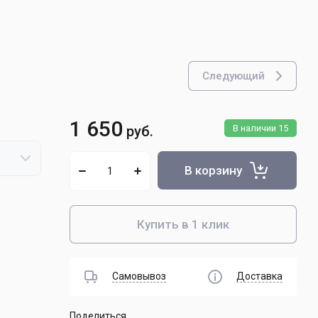
верла
верла К/Х
верла Ц/Х
верла Ц/Х левые
Следующий
верла Ц/Х монолит
верла перовые
1 650
руб.
В наличии
15
верла центровочные
верла центровочные монолит ВК
В корзину
змерительный инструмент, калибры
икрометры
Купить в 1 клик
ластины твердосплавные
Самовывоз
Доставка
ластины сменные
олики резьбонакатные
Поделиться