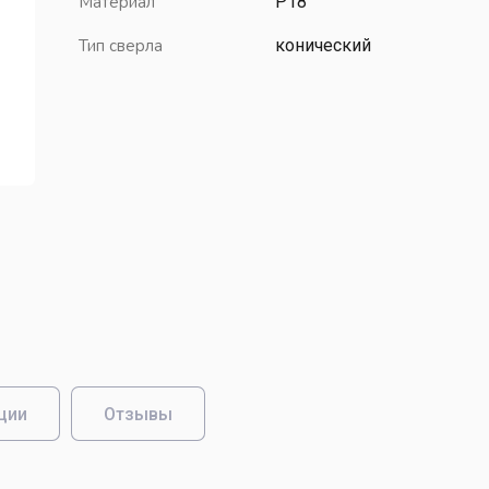
Материал
Р18
Борфрезы сферические (шаровые)
Тип сверла
конический
Борфрезы сферические-эллипсовидные
Борфрезы сферогрушевидные
Борфрезы сфероконические
Борфрезы сфероцилиндрические
Борфрезы цилиндрические
Фрезы дисковые
Фрезы двухугловые
Фрезы кольцевые
Фрезы одноугловые
Фрезы отрезные
ции
Отзывы
Фрезы пазовые
Фрезы питчевые
Фрезы радиусные